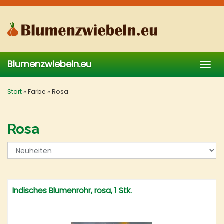
Skip
to
main
content
Blumenzwiebeln.eu
Togg
navig
Start
»
Farbe
»
Rosa
Rosa
Indisches Blumenrohr, rosa, 1 Stk.