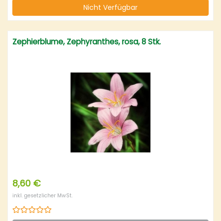
Nicht Verfügbar
Zephierblume, Zephyranthes, rosa, 8 Stk.
8,60 €
inkl. gesetzlicher MwSt.