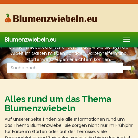
Skip
to
main
content
Faszination Blumenzwiebeln
Blumenzwiebeln.eu
Togg
Viele nützliche Ratgeber befinden sich auf
navig
Blumenzwiebel.eu unter anderem auch, wie Sie sich die
Arbeit im Garten mit den richtigen Gartenhelfern und
Gartenwerkzeugen erleichtern können.
Alles rund um das Thema
Blumenzwiebeln
Auf unserer Seite finden Sie alle Informationen rund um
das Thema Blumenzwiebel. Sie sorgen nicht nur im Frühjahr
für Farbe im Garten oder auf der Terrasse, viele
Sommerblüher sind Zwiebelgewächse die bis in den Herbst