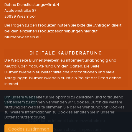
Dehne Dienstleistungs-GmbH
Azaleenstraße 87
26639 Wiesmoor
Bei Fragen zu den Produkten nutzen Sie bitte die „Anfrage“ direkt
bei den einzelnen Produktbeschreibungen hier auf
blumenzwiebeln.eu.
DIGITALE KAUFBERATUNG
Die Webseite Blumenzwiebeln.eu informiert unabhängig und
neutral über Produkte rund um den Garten. Die Seite
Blumenzwiebeln.eu bietet hilfreiche Informationen und viele
Anregungen. blumenzwiebeln.eu ist ein Projekt der Firma dehne
internet.
Um unsere Webseite für Sie optimal zu gestalten und fortlaufend
Facebook
verbessern zu können, verwenden wir Cookies. Durch die weitere
Nutzung der Webseite stimmen Sie der Verwendung von Cookies
zu. Weitere Informationen zu Cookies erhalten Sie in unserer
Datenschutzerklärung
©2021 dehne internet |
blumenzwiebeln.eu
Cookies zustimmen
Startseite
Datenschutz
Impressum