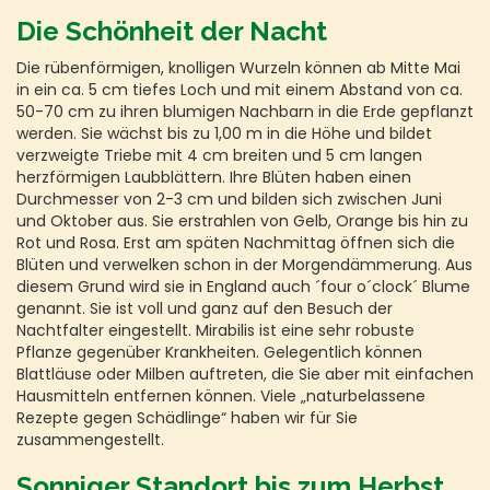
Die Schönheit der Nacht
Die rübenförmigen, knolligen Wurzeln können ab Mitte Mai
in ein ca. 5 cm tiefes Loch und mit einem Abstand von ca.
50-70 cm zu ihren blumigen Nachbarn in die Erde gepflanzt
werden. Sie wächst bis zu 1,00 m in die Höhe und bildet
verzweigte Triebe mit 4 cm breiten und 5 cm langen
herzförmigen Laubblättern. Ihre Blüten haben einen
Durchmesser von 2-3 cm und bilden sich zwischen Juni
und Oktober aus. Sie erstrahlen von Gelb, Orange bis hin zu
Rot und Rosa. Erst am späten Nachmittag öffnen sich die
Blüten und verwelken schon in der Morgendämmerung. Aus
diesem Grund wird sie in England auch ´four o´clock´ Blume
genannt. Sie ist voll und ganz auf den Besuch der
Nachtfalter eingestellt. Mirabilis ist eine sehr robuste
Pflanze gegenüber Krankheiten. Gelegentlich können
Blattläuse oder Milben auftreten, die Sie aber mit einfachen
Hausmitteln entfernen können. Viele „naturbelassene
Rezepte gegen Schädlinge“ haben wir für Sie
zusammengestellt.
Sonniger Standort bis zum Herbst