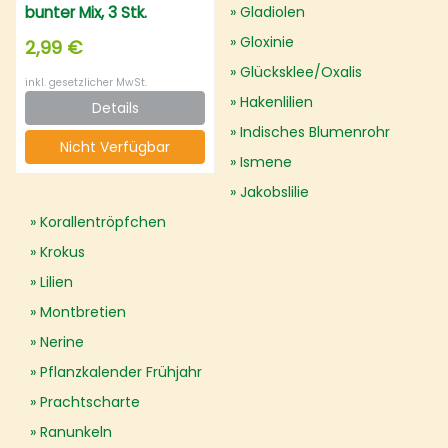
bunter Mix, 3 Stk.
Gladiolen
Gloxinie
2,99 €
Glücksklee/Oxalis
inkl. gesetzlicher MwSt.
Hakenlilien
Details
Indisches Blumenrohr
Nicht Verfügbar
Ismene
Jakobslilie
Korallentröpfchen
Krokus
Lilien
Montbretien
Nerine
Pflanzkalender Frühjahr
Prachtscharte
Ranunkeln