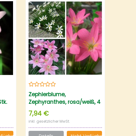
Zephierblume,
tk.
Zephyranthes, rosa/weiß, 4
Stk.
7,94 €
inkl. gesetzlicher MwSt.
rfügbar
Details
Nicht Verfügbar