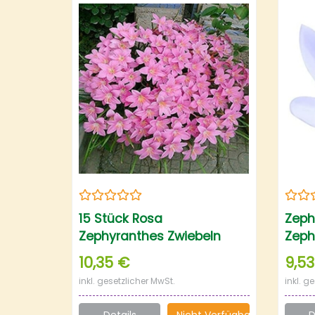
15 Stück Rosa
Zeph
Zephyranthes Zwiebeln
Zephy
Frischer Duft Zieht
10,35 €
9,53
Schmetterlinge An Reine
inkl. gesetzlicher MwSt.
inkl. g
Natürliche
Blumendekoration Einfach
Details
Nicht Verfügbar
D