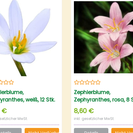
ierblume,
Zephierblume,
ranthes, weiß, 12 Stk.
Zephyranthes, rosa, 8 S
 €
8,60 €
esetzlicher MwSt.
inkl. gesetzlicher MwSt.
etails
Nicht Verfügbar
Details
Nicht Ve