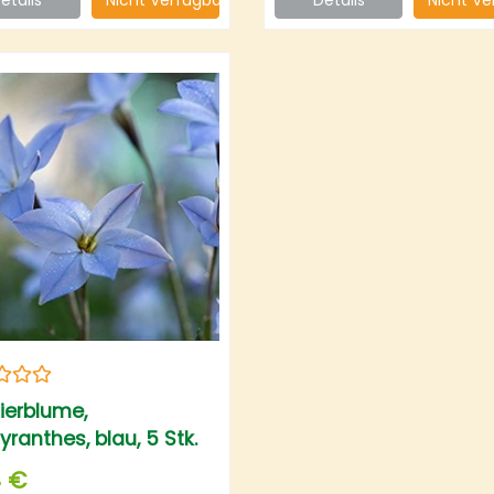
ierblume,
ranthes, blau, 5 Stk.
4 €