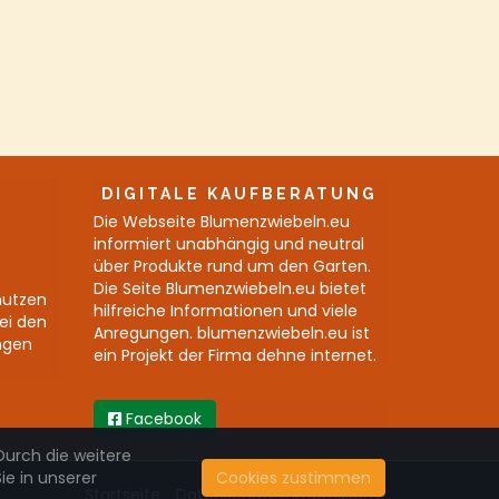
DIGITALE KAUFBERATUNG
Die Webseite Blumenzwiebeln.eu
informiert unabhängig und neutral
über Produkte rund um den Garten.
Die Seite Blumenzwiebeln.eu bietet
nutzen
hilfreiche Informationen und viele
bei den
Anregungen. blumenzwiebeln.eu ist
ngen
ein Projekt der Firma dehne internet.
Facebook
Durch die weitere
e in unserer
Cookies zustimmen
Startseite
Datenschutz
Impressum