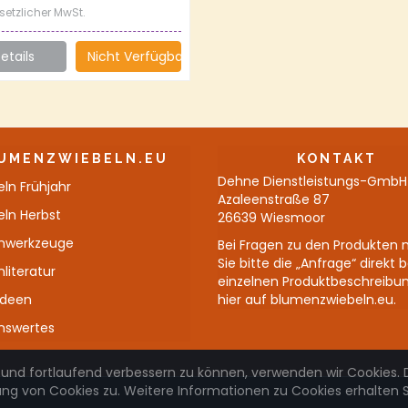
esetzlicher MwSt.
etails
Nicht Verfügbar
UMENZWIEBELN.EU
KONTAKT
Dehne Dienstleistungs-GmbH
ln Frühjahr
Azaleenstraße 87
eln Herbst
26639 Wiesmoor
nwerkzeuge
Bei Fragen zu den Produkten 
Sie bitte die „Anfrage“ direkt 
literatur
einzelnen Produktbeschreibu
Ideen
hier auf blumenzwiebeln.eu.
nswertes
 und fortlaufend verbessern zu können, verwenden wir Cookies. 
 von Cookies zu. Weitere Informationen zu Cookies erhalten Si