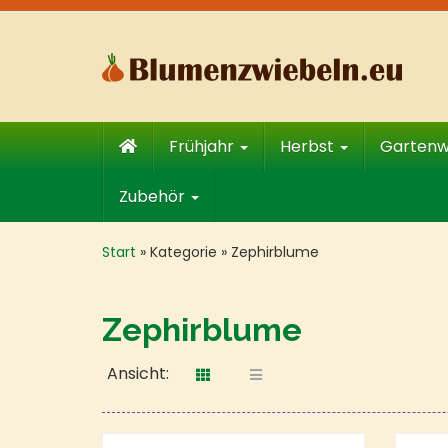
Skip
to
main
content
Frühjahr
Herbst
Garten
Zubehör
Start
»
Kategorie
»
Zephirblume
Zephirblume
Ansicht: