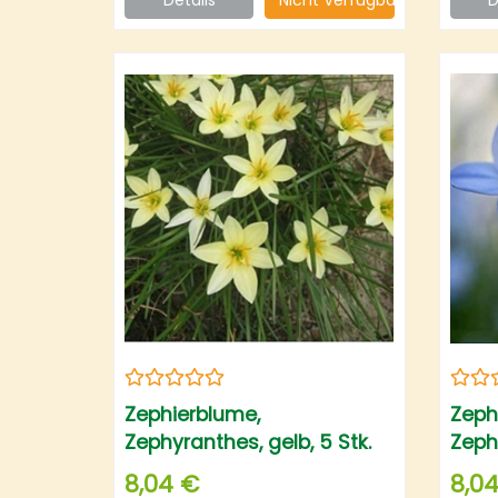
Zu Pflanzen Braucht Nicht
Viel Pflege Schnell
Wachsend
Zephierblume,
Zeph
Zephyranthes, gelb, 5 Stk.
Zephy
8,04 €
8,0