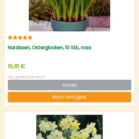
Narzissen, Osterglocken, 10 Stk., rosa
16,81 €
inkl. gesetzlicher MwSt.
Details
Nicht Verfügbar