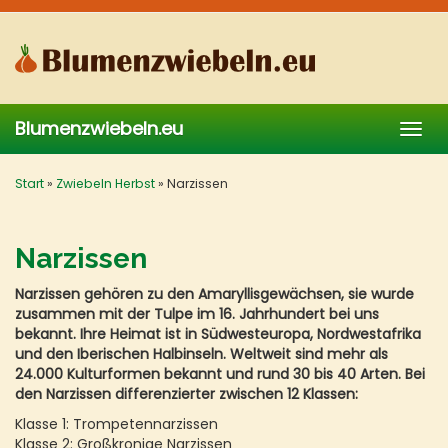
Skip
to
main
content
Blumenzwiebeln.eu
Togg
navig
Start
»
Zwiebeln Herbst
»
Narzissen
Narzissen
Narzissen gehören zu den Amaryllisgewächsen, sie wurde
zusammen mit der Tulpe im 16. Jahrhundert bei uns
bekannt. Ihre Heimat ist in Südwesteuropa, Nordwestafrika
und den Iberischen Halbinseln. Weltweit sind mehr als
24.000 Kulturformen bekannt und rund 30 bis 40 Arten. Bei
den Narzissen differenzierter zwischen 12 Klassen:
Klasse 1: Trompetennarzissen
Klasse 2: Großkronige Narzissen