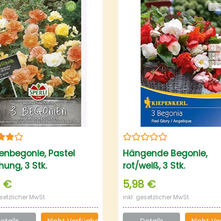
lenbegonie, Pastel
Hängende Begonie,
ung, 3 Stk.
rot/weiß, 3 Stk.
9 €
5,98 €
esetzlicher MwSt.
inkl. gesetzlicher MwSt.
etails
Nicht Verfügbar
Details
Nicht Ve