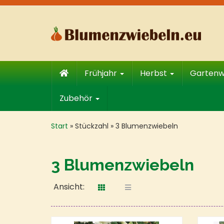
Skip
to
main
content
Frühjahr
Herbst
Garten
Zubehör
Start
»
Stückzahl
»
3 Blumenzwiebeln
3 Blumenzwiebeln
Ansicht: