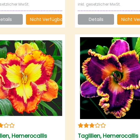
esetzlicher MwSt.
inkl. gesetzlicher MwSt.
etails
Nicht Verfügbar
Details
Nicht Ve
lien, Hemerocallis
Taglilien, Hemerocallis