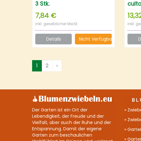
3 Stk.
cult
Stk.
7,84 €
13,3
inkl. gesetzlicher MwSt.
inkl. g
Details
Nicht Verfügbar
D
1
2
›
BL
Der Garten ist ein Ort der
Zwiebe
Lebendigkeit, der Freude und der
Zwieb
Vielfalt, aber auch der Ruhe und der
Entspannung. Damit der eigene
Garte
Garten zum beschaulichen
Garten