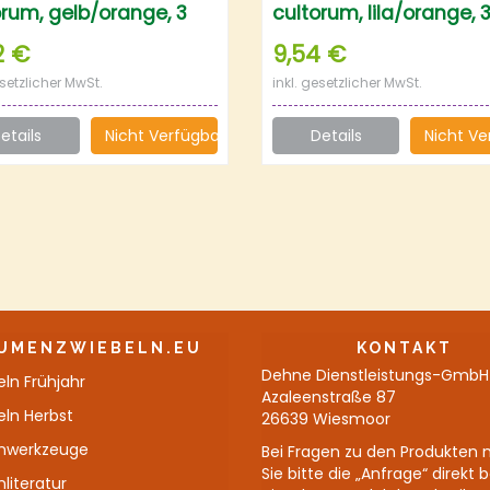
orum, gelb/orange, 3
cultorum, lila/orange, 3
2 €
9,54 €
esetzlicher MwSt.
inkl. gesetzlicher MwSt.
etails
Nicht Verfügbar
Details
Nicht Ve
UMENZWIEBELN.EU
KONTAKT
Dehne Dienstleistungs-GmbH
ln Frühjahr
Azaleenstraße 87
eln Herbst
26639 Wiesmoor
nwerkzeuge
Bei Fragen zu den Produkten 
Sie bitte die „Anfrage“ direkt 
literatur