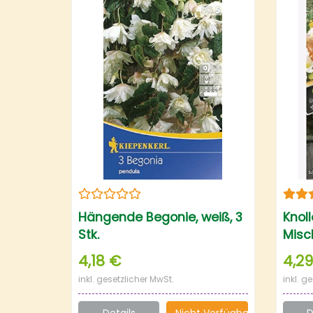
Hängende Begonie, weiß, 3
Knol
Stk.
Misch
4,18 €
4,2
inkl. gesetzlicher MwSt.
inkl. g
Details
Nicht Verfügbar
D