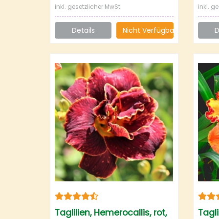
inkl. gesetzlicher MwSt.
inkl. g
Details
Nicht Verfügbar
D
Taglilien, Hemerocallis, rot,
Tagli