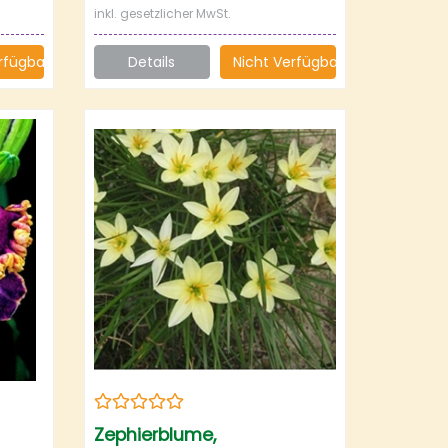
inkl. gesetzlicher MwSt.
rfügbar
Details
Nicht Verfügbar
Zephierblume,