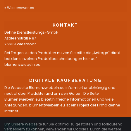
Wissenswertes
KONTAKT
Dehne Dienstleistungs-GmbH
Azaleenstraße 87
26639 Wiesmoor
Bei Fragen zu den Produkten nutzen Sie bitte die „Anfrage“ direkt
bei den einzelnen Produktbeschreibungen hier auf
blumenzwiebeln.eu.
DIGITALE KAUFBERATUNG
Die Webseite Blumenzwiebeln.eu informiert unabhängig und
neutral über Produkte rund um den Garten. Die Seite
Blumenzwiebeln.eu bietet hilfreiche Informationen und viele
Anregungen. blumenzwiebeln.eu ist ein Projekt der Firma dehne
internet.
Um unsere Webseite für Sie optimal zu gestalten und fortlaufend
Facebook
verbessern zu können, verwenden wir Cookies. Durch die weitere