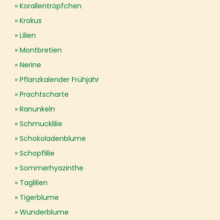
Korallentröpfchen
Krokus
Lilien
Montbretien
Nerine
Pflanzkalender Frühjahr
Prachtscharte
Ranunkeln
Schmucklilie
Schokoladenblume
Schopflilie
Sommerhyazinthe
Taglilien
Tigerblume
Wunderblume