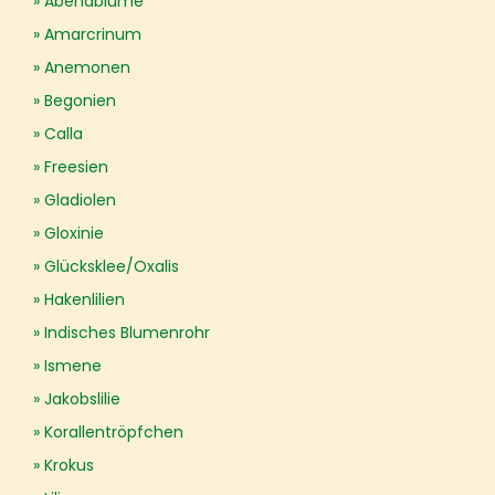
Abendblume
Amarcrinum
Anemonen
Begonien
Calla
Freesien
Gladiolen
Gloxinie
Glücksklee/Oxalis
Hakenlilien
Indisches Blumenrohr
Ismene
Jakobslilie
Korallentröpfchen
Krokus