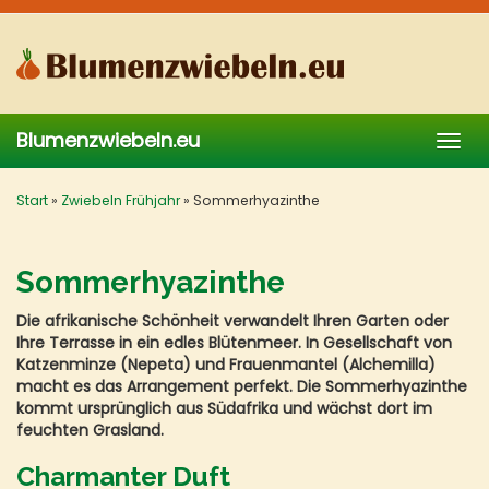
Skip
to
main
content
Blumenzwiebeln.eu
Togg
navig
Start
»
Zwiebeln Frühjahr
»
Sommerhyazinthe
Sommerhyazinthe
Die afrikanische Schönheit verwandelt Ihren Garten oder
Ihre Terrasse in ein edles Blütenmeer. In Gesellschaft von
Katzenminze (Nepeta) und Frauenmantel (Alchemilla)
macht es das Arrangement perfekt. Die Sommerhyazinthe
kommt ursprünglich aus Südafrika und wächst dort im
feuchten Grasland.
Charmanter Duft