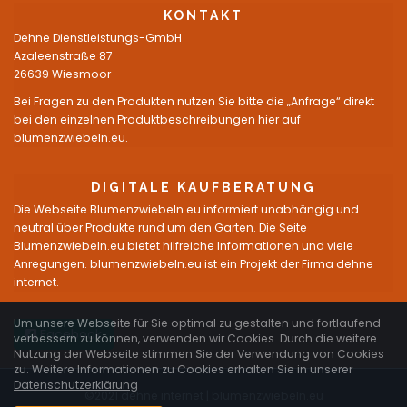
KONTAKT
Dehne Dienstleistungs-GmbH
Azaleenstraße 87
26639 Wiesmoor
Bei Fragen zu den Produkten nutzen Sie bitte die „Anfrage“ direkt
bei den einzelnen Produktbeschreibungen hier auf
blumenzwiebeln.eu.
DIGITALE KAUFBERATUNG
Die Webseite Blumenzwiebeln.eu informiert unabhängig und
neutral über Produkte rund um den Garten. Die Seite
Blumenzwiebeln.eu bietet hilfreiche Informationen und viele
Anregungen. blumenzwiebeln.eu ist ein Projekt der Firma dehne
internet.
Um unsere Webseite für Sie optimal zu gestalten und fortlaufend
Facebook
verbessern zu können, verwenden wir Cookies. Durch die weitere
Nutzung der Webseite stimmen Sie der Verwendung von Cookies
zu. Weitere Informationen zu Cookies erhalten Sie in unserer
Datenschutzerklärung
©2021 dehne internet |
blumenzwiebeln.eu