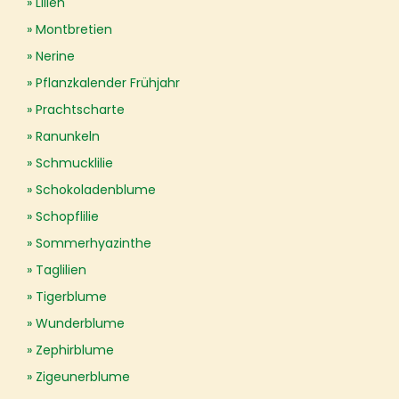
Lilien
Montbretien
Nerine
Pflanzkalender Frühjahr
Prachtscharte
Ranunkeln
Schmucklilie
Schokoladenblume
Schopflilie
Sommerhyazinthe
Taglilien
Tigerblume
Wunderblume
Zephirblume
Zigeunerblume