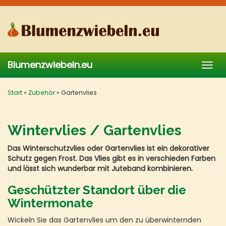
Skip
to
main
content
Blumenzwiebeln.eu
Togg
navig
Start
»
Zubehör
»
Gartenvlies
Wintervlies / Gartenvlies
Das Winterschutzvlies oder Gartenvlies ist ein dekorativer
Schutz gegen Frost. Das Vlies gibt es in verschieden Farben
und lässt sich wunderbar mit Juteband kombinieren.
Geschützter Standort über die
Wintermonate
Wickeln Sie das Gartenvlies um den zu überwinternden