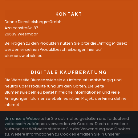
KONTAKT
Dehne Dienstleistungs-GmbH
Azaleenstraße 87
26639 Wiesmoor
Bei Fragen zu den Produkten nutzen Sie bitte die „Anfrage“ direkt
bei den einzelnen Produktbeschreibungen hier auf
blumenzwiebeln.eu.
DIGITALE KAUFBERATUNG
Die Webseite Blumenzwiebeln.eu informiert unabhängig und
neutral über Produkte rund um den Garten. Die Seite
Blumenzwiebeln.eu bietet hilfreiche Informationen und viele
Anregungen. blumenzwiebeln.eu ist ein Projekt der Firma dehne
internet.
Um unsere Webseite für Sie optimal zu gestalten und fortlaufend
Facebook
verbessern zu können, verwenden wir Cookies. Durch die weitere
Nutzung der Webseite stimmen Sie der Verwendung von Cookies
zu. Weitere Informationen zu Cookies erhalten Sie in unserer