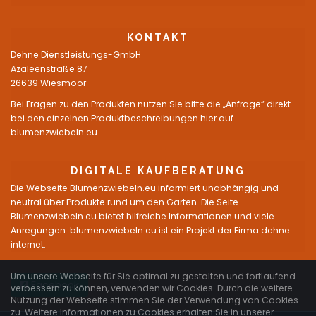
KONTAKT
Dehne Dienstleistungs-GmbH
Azaleenstraße 87
26639 Wiesmoor
Bei Fragen zu den Produkten nutzen Sie bitte die „Anfrage“ direkt
bei den einzelnen Produktbeschreibungen hier auf
blumenzwiebeln.eu.
DIGITALE KAUFBERATUNG
Die Webseite Blumenzwiebeln.eu informiert unabhängig und
neutral über Produkte rund um den Garten. Die Seite
Blumenzwiebeln.eu bietet hilfreiche Informationen und viele
Anregungen. blumenzwiebeln.eu ist ein Projekt der Firma dehne
internet.
Um unsere Webseite für Sie optimal zu gestalten und fortlaufend
Facebook
verbessern zu können, verwenden wir Cookies. Durch die weitere
Nutzung der Webseite stimmen Sie der Verwendung von Cookies
zu. Weitere Informationen zu Cookies erhalten Sie in unserer