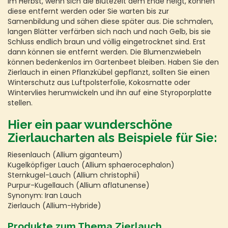
Im Herbst, wenn sich die Blütezeit dem Ende neigt, können
diese entfernt werden oder Sie warten bis zur
Samenbildung und sähen diese später aus. Die schmalen,
langen Blätter verfärben sich nach und nach Gelb, bis sie
Schluss endlich braun und völlig eingetrocknet sind. Erst
dann können sie entfernt werden. Die Blumenzwiebeln
können bedenkenlos im Gartenbeet bleiben. Haben Sie den
Zierlauch in einen Pflanzkübel gepflanzt, sollten Sie einen
Winterschutz aus Luftpolsterfolie, Kokosmatte oder
Wintervlies herumwickeln und ihn auf eine Styroporplatte
stellen.
Hier ein paar wunderschöne
Zierlaucharten als Beispiele für Sie:
Riesenlauch (Allium giganteum)
Kugelköpfiger Lauch (Allium sphaerocephalon)
Sternkugel-Lauch (Allium christophii)
Purpur-Kugellauch (Allium aflatunense)
Synonym: Iran Lauch
Zierlauch (Allium-Hybride)
Produkte zum Thema Zierlauch