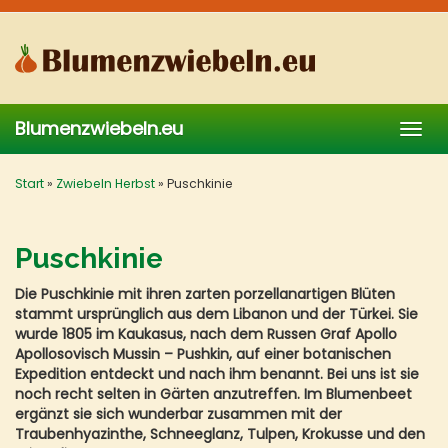
Skip
to
main
content
Blumenzwiebeln.eu
Togg
navig
Start
»
Zwiebeln Herbst
»
Puschkinie
Puschkinie
Die Puschkinie mit ihren zarten porzellanartigen Blüten
stammt ursprünglich aus dem Libanon und der Türkei. Sie
wurde 1805 im Kaukasus, nach dem Russen Graf Apollo
Apollosovisch Mussin – Pushkin, auf einer botanischen
Expedition entdeckt und nach ihm benannt. Bei uns ist sie
noch recht selten in Gärten anzutreffen. Im Blumenbeet
ergänzt sie sich wunderbar zusammen mit der
Traubenhyazinthe, Schneeglanz, Tulpen, Krokusse und den