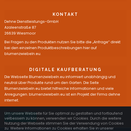
KONTAKT
Dehne Dienstleistungs-GmbH
Azaleenstraße 87
26639 Wiesmoor
Bei Fragen zu den Produkten nutzen Sie bitte die „Anfrage“ direkt
bei den einzelnen Produktbeschreibungen hier auf
blumenzwiebeln.eu.
DIGITALE KAUFBERATUNG
Die Webseite Blumenzwiebeln.eu informiert unabhängig und
neutral über Produkte rund um den Garten. Die Seite
Blumenzwiebeln.eu bietet hilfreiche Informationen und viele
Anregungen. blumenzwiebeln.eu ist ein Projekt der Firma dehne
internet.
Um unsere Webseite für Sie optimal zu gestalten und fortlaufend
Facebook
verbessern zu können, verwenden wir Cookies. Durch die weitere
Nutzung der Webseite stimmen Sie der Verwendung von Cookies
zu. Weitere Informationen zu Cookies erhalten Sie in unserer