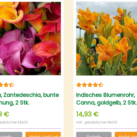
a, Zantedeschia, bunte
Indisches Blumenrohr,
ung, 2 Stk.
Canna, goldgelb, 2 Stk.
9 €
14,93 €
esetzlicher MwSt.
inkl. gesetzlicher MwSt.
etails
Nicht Verfügbar
Details
Nicht Ve