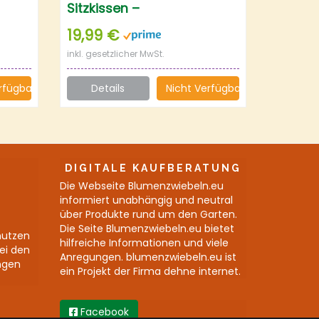
Sitzkissen –
Mehrzweckkissen für
19,99 €
–
Arbeiten im Garten –
inkl. gesetzlicher MwSt.
Premium Knieschoner
rfügbar
Details
Nicht Verfügbar
DIGITALE KAUFBERATUNG
Die Webseite Blumenzwiebeln.eu
informiert unabhängig und neutral
über Produkte rund um den Garten.
Die Seite Blumenzwiebeln.eu bietet
nutzen
hilfreiche Informationen und viele
bei den
Anregungen. blumenzwiebeln.eu ist
ngen
ein Projekt der Firma dehne internet.
Facebook