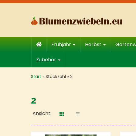
Skip
to
main
content
Frühjahr
Herbst
Garten
Zubehör
Start
»
Stückzahl
»
2
2
Ansicht: