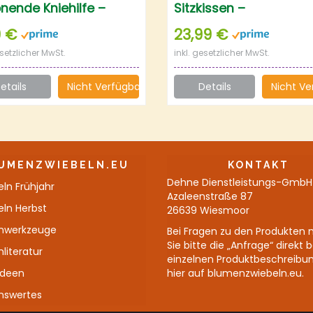
nende Kniehilfe –
Sitzkissen –
matte
Mehrzweckkissen –
9 €
23,99 €
Premium Knieschoner 
esetzlicher MwSt.
inkl. gesetzlicher MwSt.
Knie-Matte
etails
Nicht Verfügbar
Details
Nicht Ve
UMENZWIEBELN.EU
KONTAKT
Dehne Dienstleistungs-GmbH
ln Frühjahr
Azaleenstraße 87
eln Herbst
26639 Wiesmoor
nwerkzeuge
Bei Fragen zu den Produkten 
Sie bitte die „Anfrage“ direkt 
literatur
einzelnen Produktbeschreibu
Ideen
hier auf blumenzwiebeln.eu.
nswertes