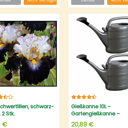
 Schwertlilien, schwarz-
Gießkanne 10L –
 2 Stk.
Gartengießkanne –
Kunststoff
6 €
20,89 €