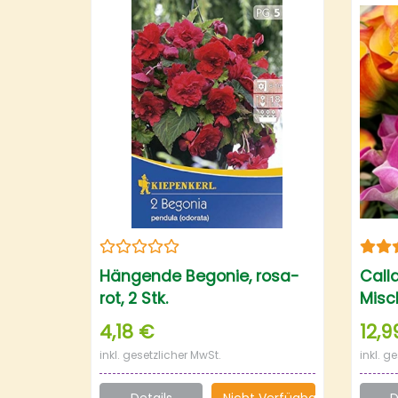
Hängende Begonie, rosa-
Call
rot, 2 Stk.
Misch
4,18 €
12,9
inkl. gesetzlicher MwSt.
inkl. g
Details
Nicht Verfügbar
D