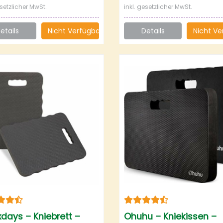
esetzlicher MwSt.
inkl. gesetzlicher MwSt.
etails
Nicht Verfügbar
Details
Nicht Ve
xdays – Kniebrett –
Ohuhu – Kniekissen –