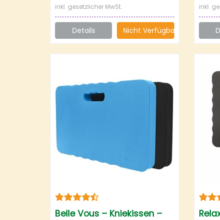
inkl. gesetzlicher MwSt.
inkl. g
Details
Nicht Verfügbar
D
Belle Vous – Kniekissen –
Rela