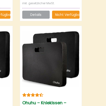
inkl. gesetzlicher MwSt.
rfügbar
Details
Nicht Verfügbar
Ohuhu – Kniekissen –