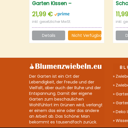
Garten Kissen –
Scho
Knieschoner – Garten-
Knie
21,99 €
11,9
Schaumkissen mit Griff –
inkl. gesetzlicher MwSt.
inkl. g
Kniekissen für Gartenarbeit
Details
Nicht Verfügbar
D
BL
Der Garten ist ein Ort der
Zwiebe
Lebendigkeit, der Freude und der
Zwieb
Vielfalt, aber auch der Ruhe und der
Entspannung. Damit der eigene
Garte
Garten zum beschaulichen
Garten
Wohlfühlort im Grünen wird, verlangt
er einem das eine oder das andere
Deko 
an Arbeit ab. Das Schöne: Man
Wisse
bekommt es tausendfach zurück.