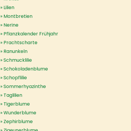
Lilien
Montbretien
Nerine
Pflanzkalender Frühjahr
Prachtscharte
Ranunkeln
Schmucklilie
Schokoladenblume
Schopflilie
Sommerhyazinthe
Taglilien
Tigerblume
Wunderblume
Zephirblume
Zigeunerblume