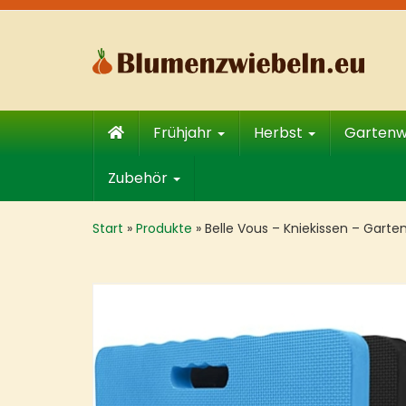
Skip
to
main
content
Frühjahr
Herbst
Garten
Zubehör
Start
»
Produkte
»
Belle Vous – Kniekissen – Garte