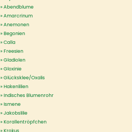
Abendblume
Amarcrinum
Anemonen
Begonien
Calla
Freesien
Gladiolen
Gloxinie
Glücksklee/Oxalis
Hakenlilien
Indisches Blumenrohr
Ismene
Jakobslilie
Korallentröpfchen
Krokus