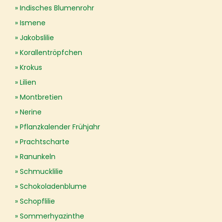
Indisches Blumenrohr
Ismene
Jakobslilie
Korallentröpfchen
Krokus
Lilien
Montbretien
Nerine
Pflanzkalender Frühjahr
Prachtscharte
Ranunkeln
Schmucklilie
Schokoladenblume
Schopflilie
Sommerhyazinthe