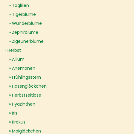
Taglilien
Tigerblume
Wunderblume
Zephirblume
Zigeunerblume
Herbst
Allium
Anemonen
Frühlingsstern
Hasenglöckchen
Herbstzeitlose
Hyazinthen
Iris
Krokus
Maiglöckchen