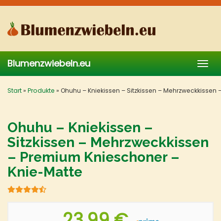
Skip
to
main
content
Blumenzwiebeln.eu
Togg
navig
Start
»
Produkte
»
Ohuhu – Kniekissen – Sitzkissen – Mehrzweckkissen
Ohuhu – Kniekissen –
Sitzkissen – Mehrzweckkissen
– Premium Knieschoner –
Knie-Matte
23,99 €