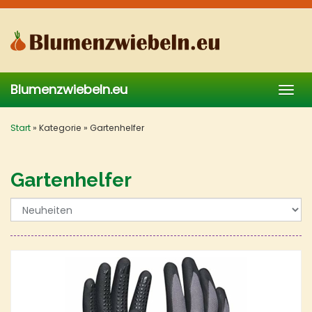
Skip
to
main
content
Blumenzwiebeln.eu
Togg
navig
Start
»
Kategorie
»
Gartenhelfer
Gartenhelfer