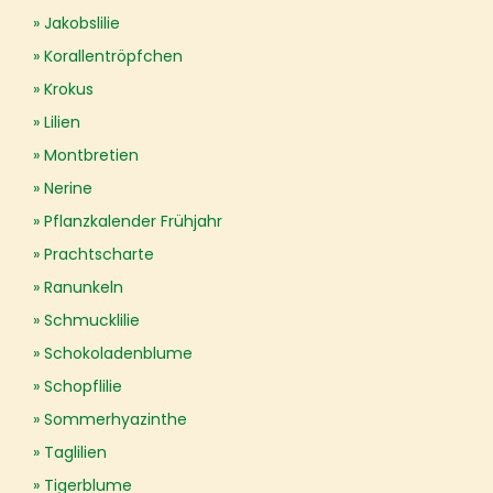
Jakobslilie
Korallentröpfchen
Krokus
Lilien
Montbretien
Nerine
Pflanzkalender Frühjahr
Prachtscharte
Ranunkeln
Schmucklilie
Schokoladenblume
Schopflilie
Sommerhyazinthe
Taglilien
Tigerblume