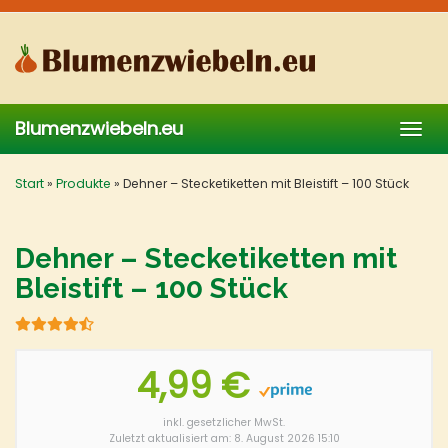
Skip
to
main
content
Blumenzwiebeln.eu
Togg
navig
Start
»
Produkte
»
Dehner – Stecketiketten mit Bleistift – 100 Stück
Dehner – Stecketiketten mit
Bleistift – 100 Stück
4,99 €
inkl. gesetzlicher MwSt.
Zuletzt aktualisiert am: 8. August 2026 15:10