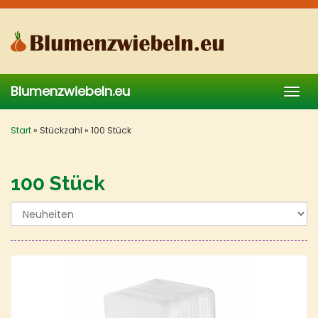
Skip
to
main
content
Blumenzwiebeln.eu
Togg
navig
Start
»
Stückzahl
»
100 Stück
100 Stück