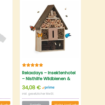
Relaxdays – Insektenhotel
– Nisthilfe Wildbienen &
ecker
Schmetterlinge –
34,08 €
Bienenhotel
inkl. gesetzlicher MwSt.
rfügbar
Details
Nicht Verfügbar