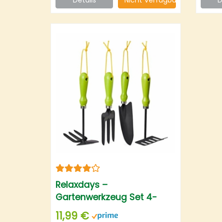
Relaxdays –
Gartenwerkzeug Set 4-
teilig – Blumenkelle –
11,99 €
Kleinrechen – Doppelhacke