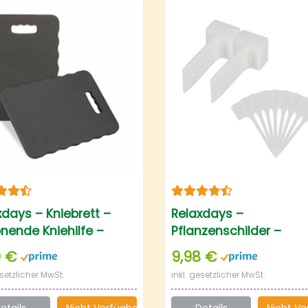
xdays – Kniebrett –
Relaxdays –
nende Kniehilfe –
Pflanzenschilder –
matte
Kunststoff Pflanzenst
9 €
9,98 €
esetzlicher MwSt.
inkl. gesetzlicher MwSt.
etails
Nicht Verfügbar
Details
Nicht Ve