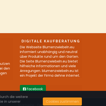
DIGITALE KAUFBERATUNG
Die Webseite Blumenzwiebeln.eu
informiert unabhängig und neutral
über Produkte rund um den Garten.
Die Seite Blumenzwiebeln.eu bietet
nutzen
hilfreiche Informationen und viele
bei den
Anregungen. blumenzwiebeln.eu ist
ngen
ein Projekt der Firma dehne internet.
Facebook
Durch die weitere
e in unserer
Cookies zustimmen
Startseite
Datenschutz
Impressum