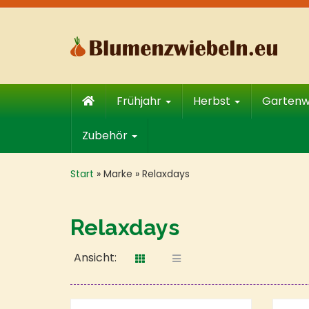
Skip
to
main
content
Frühjahr
Herbst
Garten
Zubehör
Start
»
Marke
»
Relaxdays
Relaxdays
Ansicht: