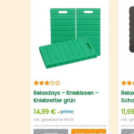
Relaxdays – Kniekissen –
Rela
Kniebretter grün
Scho
Knie
14,99 €
11,9
inkl. gesetzlicher MwSt.
inkl. g
Details
Nicht Verfügbar
D