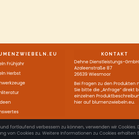
UMENZWIEBELN.EU
KONTAKT
Dehne Dienstleistungs-GmbH
ln Frühjahr
Azaleenstraße 87
eln Herbst
26639 Wiesmoor
nwerkzeuge
Bei Fragen zu den Produkten 
Sie bitte die „Anfrage“ direkt 
literatur
einzelnen Produktbeschreibu
Ideen
hier auf blumenzwiebeln.eu.
nswertes
 und fortlaufend verbessern zu können, verwenden wir Cookies. 
 von Cookies zu. Weitere Informationen zu Cookies erhalten Si