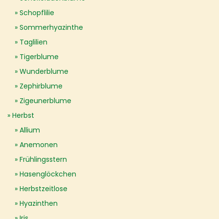
Schopflilie
Sommerhyazinthe
Taglilien
Tigerblume
Wunderblume
Zephirblume
Zigeunerblume
Herbst
Allium
Anemonen
Frühlingsstern
Hasenglöckchen
Herbstzeitlose
Hyazinthen
Iris