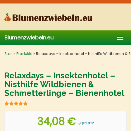
Skip
to
main
content
Blumenzwiebeln.eu
Togg
navig
Start
»
Produkte
»
Relaxdays – Insektenhotel – Nisthilfe Wildbienen & 
Relaxdays – Insektenhotel –
Nisthilfe Wildbienen &
Schmetterlinge – Bienenhotel
34,08 €