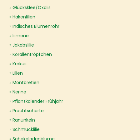
Glücksklee/Oxalis
Hakenlilien
Indisches Blumenrohr
Ismene
Jakobslilie
Korallentröpfchen
Krokus
Lilien
Montbretien
Nerine
Pflanzkalender Frühjahr
Prachtscharte
Ranunkeln
Schmucklilie
Schokoladenblume