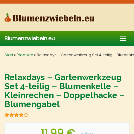
Skip
to
main
content
Blumenzwiebeln.eu
Togg
navig
Start
»
Produkte
»
Relaxdays – Gartenwerkzeug Set 4-teilig – Blumenk
Relaxdays – Gartenwerkzeug
Set 4-teilig – Blumenkelle –
Kleinrechen – Doppelhacke –
Blumengabel
11,99 €