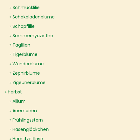
Schmucklilie
Schokoladenblume
Schopflilie
Sommerhyazinthe
Taglilien
Tigerblume
Wunderblume
Zephirblume
Zigeunerblume
Herbst
Allium
Anemonen
Frühlingsstern
Hasenglöckchen
Herbstzeitlose