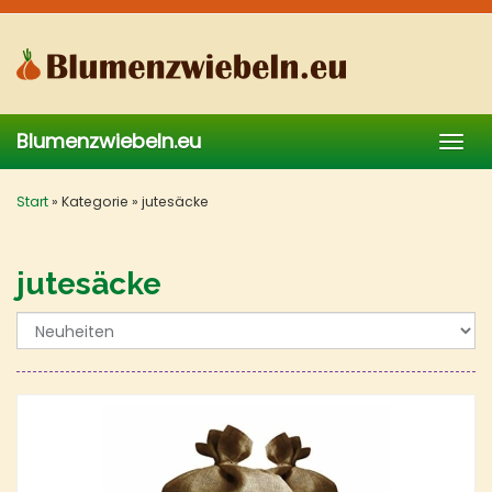
Skip
to
main
content
Blumenzwiebeln.eu
Togg
navig
Start
»
Kategorie
»
jutesäcke
jutesäcke