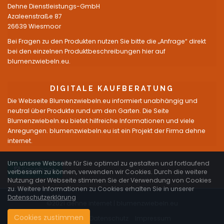
Dehne Dienstleistungs-GmbH
Azaleenstraße 87
26639 Wiesmoor
Bei Fragen zu den Produkten nutzen Sie bitte die „Anfrage“ direkt
bei den einzelnen Produktbeschreibungen hier auf
blumenzwiebeln.eu.
DIGITALE KAUFBERATUNG
Die Webseite Blumenzwiebeln.eu informiert unabhängig und
neutral über Produkte rund um den Garten. Die Seite
Blumenzwiebeln.eu bietet hilfreiche Informationen und viele
Anregungen. blumenzwiebeln.eu ist ein Projekt der Firma dehne
internet.
Um unsere Webseite für Sie optimal zu gestalten und fortlaufend
Facebook
verbessern zu können, verwenden wir Cookies. Durch die weitere
Nutzung der Webseite stimmen Sie der Verwendung von Cookies
zu. Weitere Informationen zu Cookies erhalten Sie in unserer
Datenschutzerklärung
©2021 dehne internet |
blumenzwiebeln.eu
Cookies zustimmen
Startseite
Datenschutz
Impressum