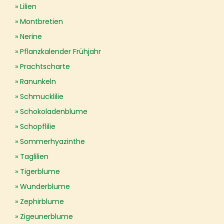
Lilien
Montbretien
Nerine
Pflanzkalender Frühjahr
Prachtscharte
Ranunkeln
Schmucklilie
Schokoladenblume
Schopflilie
Sommerhyazinthe
Taglilien
Tigerblume
Wunderblume
Zephirblume
Zigeunerblume