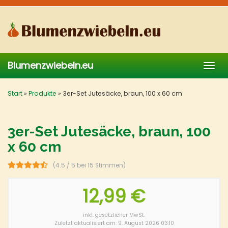
Skip
to
main
content
Blumenzwiebeln.eu
Togg
navig
Start
»
Produkte
»
3er-Set Jutesäcke, braun, 100 x 60 cm
3er-Set Jutesäcke, braun, 100
x 60 cm
(4.5 / 5 bei 15 Stimmen)
12,99 €
inkl. gesetzlicher MwSt.
Zuletzt aktualisiert am: 9. August 2026 03:10