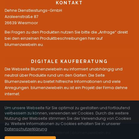
KONTAKT
Dehne Dienstleistungs-GmbH
Azaleenstraße 87
26639 Wiesmoor
Bei Fragen zu den Produkten nutzen Sie bitte die „Anfrage“ direkt
bei den einzelnen Produktbeschreibungen hier auf
blumenzwiebeln.eu.
DIGITALE KAUFBERATUNG
Die Webseite Blumenzwiebeln.eu informiert unabhängig und
neutral über Produkte rund um den Garten. Die Seite
Blumenzwiebeln.eu bietet hilfreiche Informationen und viele
Anregungen. blumenzwiebeln.eu ist ein Projekt der Firma dehne
internet.
Um unsere Webseite für Sie optimal zu gestalten und fortlaufend
Facebook
verbessern zu können, verwenden wir Cookies. Durch die weitere
Nutzung der Webseite stimmen Sie der Verwendung von Cookies
zu. Weitere Informationen zu Cookies erhalten Sie in unserer
Datenschutzerklärung
©2021 dehne internet |
blumenzwiebeln.eu