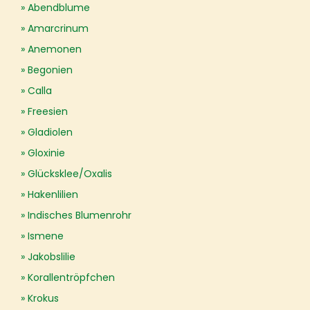
Abendblume
Amarcrinum
Anemonen
Begonien
Calla
Freesien
Gladiolen
Gloxinie
Glücksklee/Oxalis
Hakenlilien
Indisches Blumenrohr
Ismene
Jakobslilie
Korallentröpfchen
Krokus