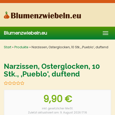
Skip
to
main
content
Blumenzwiebeln.eu
Togg
navig
Start
»
Produkte
»
Narzissen, Osterglocken, 10 Stk., ‚Pueblo‘, duftend
Narzissen, Osterglocken, 10
Stk., ‚Pueblo‘, duftend
9,90 €
inkl. gesetzlicher MwSt.
Zuletzt aktualisiert am: 9. August 2026 17:16