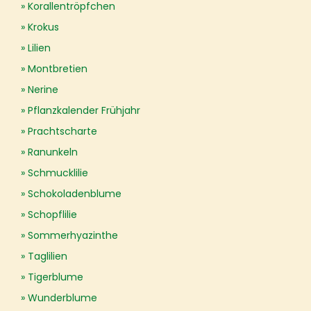
Korallentröpfchen
Krokus
Lilien
Montbretien
Nerine
Pflanzkalender Frühjahr
Prachtscharte
Ranunkeln
Schmucklilie
Schokoladenblume
Schopflilie
Sommerhyazinthe
Taglilien
Tigerblume
Wunderblume