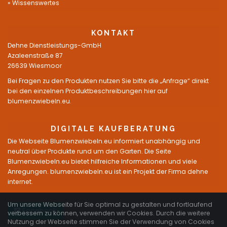
Wissenswertes
KONTAKT
Dehne Dienstleistungs-GmbH
Azaleenstraße 87
26639 Wiesmoor
Bei Fragen zu den Produkten nutzen Sie bitte die „Anfrage“ direkt
bei den einzelnen Produktbeschreibungen hier auf
blumenzwiebeln.eu.
DIGITALE KAUFBERATUNG
Die Webseite Blumenzwiebeln.eu informiert unabhängig und
neutral über Produkte rund um den Garten. Die Seite
Blumenzwiebeln.eu bietet hilfreiche Informationen und viele
Anregungen. blumenzwiebeln.eu ist ein Projekt der Firma dehne
internet.
Um unsere Webseite für Sie optimal zu gestalten und fortlaufend
Facebook
verbessern zu können, verwenden wir Cookies. Durch die weitere
Nutzung der Webseite stimmen Sie der Verwendung von Cookies