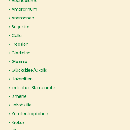
Abendblume
Amarcrinum
Anemonen
Begonien
Calla
Freesien
Gladiolen
Gloxinie
Glücksklee/Oxalis
Hakenlilien
Indisches Blumenrohr
Ismene
Jakobslilie
Korallentröpfchen
Krokus