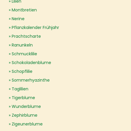
Lilien
Montbretien
Nerine
Pflanzkalender Frühjahr
Prachtscharte
Ranunkeln
Schmucklilie
Schokoladenblume
Schopflilie
Sommerhyazinthe
Taglilien
Tigerblume
Wunderblume
Zephirblume
Zigeunerblume