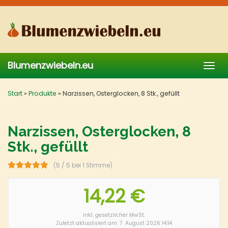
Skip
to
main
content
Blumenzwiebeln.eu
Togg
navig
Start
»
Produkte
»
Narzissen, Osterglocken, 8 Stk., gefüllt
Narzissen, Osterglocken, 8
Stk., gefüllt
(5 / 5 bei 1 Stimme)
14,22 €
inkl. gesetzlicher MwSt.
Zuletzt aktualisiert am: 7. August 2026 14:14