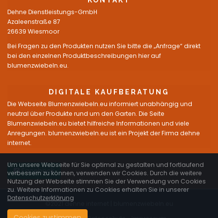
KONTAKT
Dehne Dienstleistungs-GmbH
Azaleenstraße 87
26639 Wiesmoor
Bei Fragen zu den Produkten nutzen Sie bitte die „Anfrage“ direkt
bei den einzelnen Produktbeschreibungen hier auf
blumenzwiebeln.eu.
DIGITALE KAUFBERATUNG
Die Webseite Blumenzwiebeln.eu informiert unabhängig und
neutral über Produkte rund um den Garten. Die Seite
Blumenzwiebeln.eu bietet hilfreiche Informationen und viele
Anregungen. blumenzwiebeln.eu ist ein Projekt der Firma dehne
internet.
Um unsere Webseite für Sie optimal zu gestalten und fortlaufend
Facebook
verbessern zu können, verwenden wir Cookies. Durch die weitere
Nutzung der Webseite stimmen Sie der Verwendung von Cookies
zu. Weitere Informationen zu Cookies erhalten Sie in unserer
Datenschutzerklärung
©2021 dehne internet |
blumenzwiebeln.eu
Cookies zustimmen