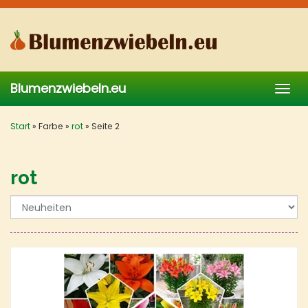
Skip
to
main
content
Blumenzwiebeln.eu
Togg
navig
Start
»
Farbe
»
rot
»
Seite 2
rot