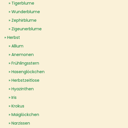
Tigerblume
Wunderblume
Zephirblume
Zigeunerblume
Herbst
Allium
Anemonen
Frühlingsstern
Hasenglöckchen
Herbstzeitlose
Hyazinthen
Iris
Krokus
Maiglöckchen
Narzissen