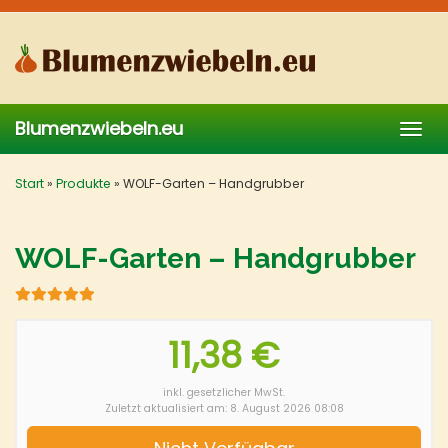
Skip
to
main
content
Blumenzwiebeln.eu
Togg
navig
Start
»
Produkte
»
WOLF-Garten – Handgrubber
WOLF-Garten – Handgrubber
11,38 €
inkl. gesetzlicher MwSt.
Zuletzt aktualisiert am: 8. August 2026 08:08