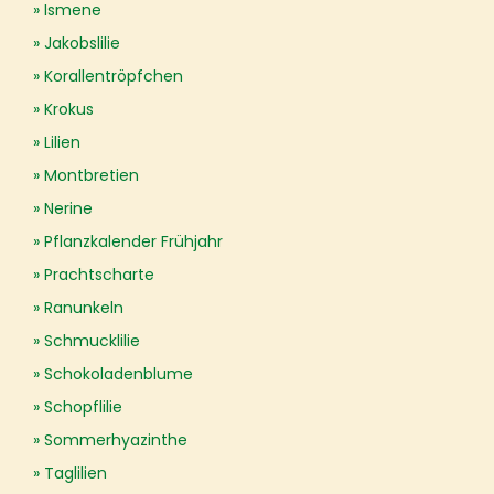
Ismene
Jakobslilie
Korallentröpfchen
Krokus
Lilien
Montbretien
Nerine
Pflanzkalender Frühjahr
Prachtscharte
Ranunkeln
Schmucklilie
Schokoladenblume
Schopflilie
Sommerhyazinthe
Taglilien