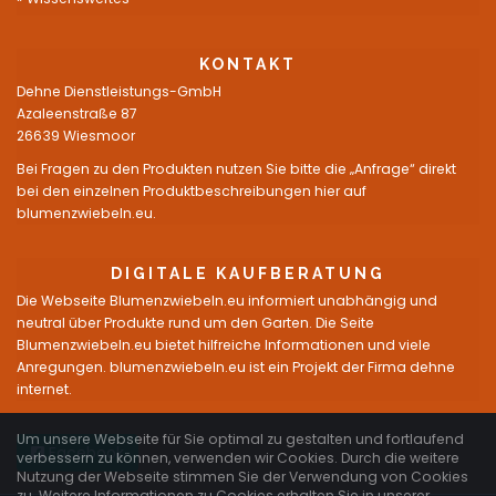
KONTAKT
Dehne Dienstleistungs-GmbH
Azaleenstraße 87
26639 Wiesmoor
Bei Fragen zu den Produkten nutzen Sie bitte die „Anfrage“ direkt
bei den einzelnen Produktbeschreibungen hier auf
blumenzwiebeln.eu.
DIGITALE KAUFBERATUNG
Die Webseite Blumenzwiebeln.eu informiert unabhängig und
neutral über Produkte rund um den Garten. Die Seite
Blumenzwiebeln.eu bietet hilfreiche Informationen und viele
Anregungen. blumenzwiebeln.eu ist ein Projekt der Firma dehne
internet.
Um unsere Webseite für Sie optimal zu gestalten und fortlaufend
Facebook
verbessern zu können, verwenden wir Cookies. Durch die weitere
Nutzung der Webseite stimmen Sie der Verwendung von Cookies
zu. Weitere Informationen zu Cookies erhalten Sie in unserer