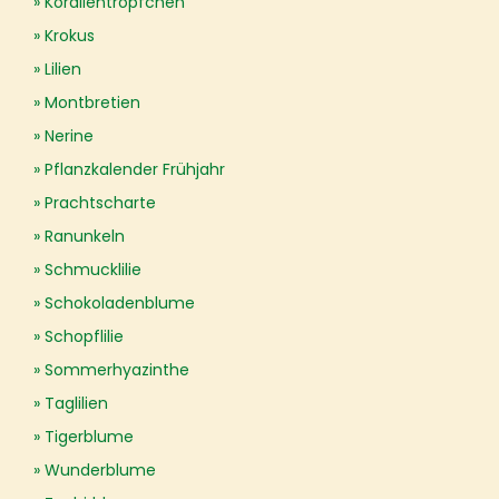
Korallentröpfchen
Krokus
Lilien
Montbretien
Nerine
Pflanzkalender Frühjahr
Prachtscharte
Ranunkeln
Schmucklilie
Schokoladenblume
Schopflilie
Sommerhyazinthe
Taglilien
Tigerblume
Wunderblume