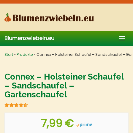
Skip
to
main
content
Blumenzwiebeln.eu
Togg
navig
Start
»
Produkte
»
Connex – Holsteiner Schaufel – Sandschaufel – Ga
Connex – Holsteiner Schaufel
– Sandschaufel –
Gartenschaufel
7,99 €