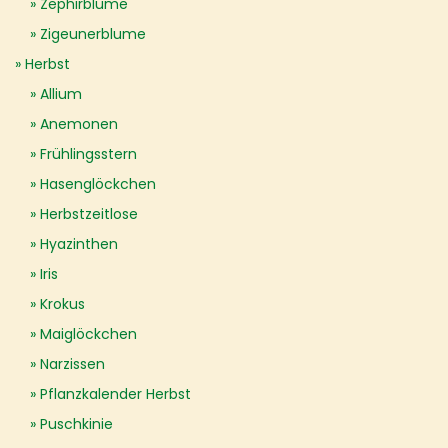
Zephirblume
Zigeunerblume
Herbst
Allium
Anemonen
Frühlingsstern
Hasenglöckchen
Herbstzeitlose
Hyazinthen
Iris
Krokus
Maiglöckchen
Narzissen
Pflanzkalender Herbst
Puschkinie