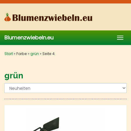
Skip
to
main
content
Blumenzwiebeln.eu
Togg
navig
Start
»
Farbe
»
grün
»
Seite 4
grün