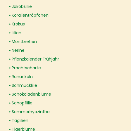
Jakobslilie
Korallentröpfchen
Krokus
Lilien
Montbretien
Nerine
Pflanzkalender Frühjahr
Prachtscharte
Ranunkeln
Schmucklilie
Schokoladenblume
Schopflilie
Sommerhyazinthe
Taglilien
Tigerblume