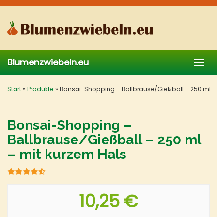
Skip
to
main
content
Blumenzwiebeln.eu
Togg
navig
Start
»
Produkte
»
Bonsai-Shopping – Ballbrause/Gießball – 250 ml – 
Bonsai-Shopping –
Ballbrause/Gießball – 250 ml
– mit kurzem Hals
10,25 €