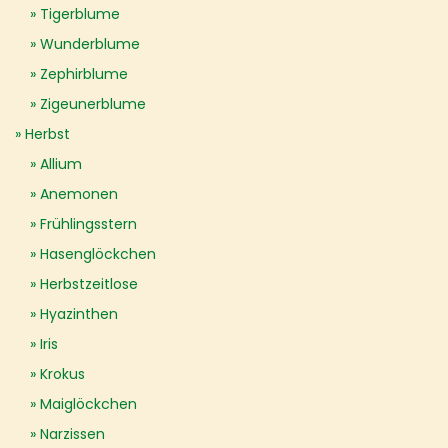
Tigerblume
Wunderblume
Zephirblume
Zigeunerblume
Herbst
Allium
Anemonen
Frühlingsstern
Hasenglöckchen
Herbstzeitlose
Hyazinthen
Iris
Krokus
Maiglöckchen
Narzissen