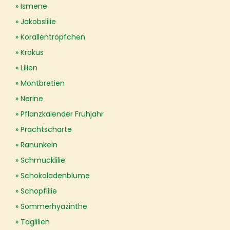
Ismene
Jakobslilie
Korallentröpfchen
Krokus
Lilien
Montbretien
Nerine
Pflanzkalender Frühjahr
Prachtscharte
Ranunkeln
Schmucklilie
Schokoladenblume
Schopflilie
Sommerhyazinthe
Taglilien