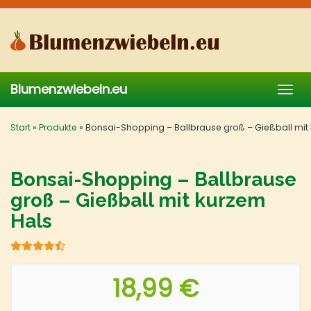
Skip
to
main
content
Blumenzwiebeln.eu
Togg
navig
Start
»
Produkte
»
Bonsai-Shopping – Ballbrause groß – Gießball mit
Bonsai-Shopping – Ballbrause
groß – Gießball mit kurzem
Hals
18,99 €