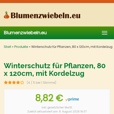
Skip
to
main
content
Blumenzwiebeln.eu
Togg
navig
Start
»
Produkte
»
Winterschutz für Pflanzen, 80 x 120cm, mit Kordelzug
Winterschutz für Pflanzen, 80
x 120cm, mit Kordelzug
(4 / 5 bei 1 Stimme)
8,82 €
inkl. gesetzlicher MwSt.
Zuletzt aktualisiert am: 8. August 2026 16:07