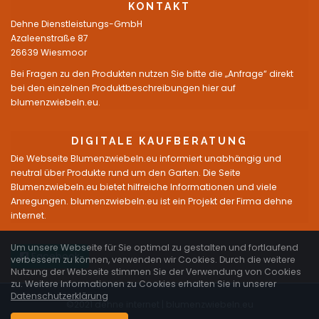
KONTAKT
Dehne Dienstleistungs-GmbH
Azaleenstraße 87
26639 Wiesmoor
Bei Fragen zu den Produkten nutzen Sie bitte die „Anfrage“ direkt
bei den einzelnen Produktbeschreibungen hier auf
blumenzwiebeln.eu.
DIGITALE KAUFBERATUNG
Die Webseite Blumenzwiebeln.eu informiert unabhängig und
neutral über Produkte rund um den Garten. Die Seite
Blumenzwiebeln.eu bietet hilfreiche Informationen und viele
Anregungen. blumenzwiebeln.eu ist ein Projekt der Firma dehne
internet.
Um unsere Webseite für Sie optimal zu gestalten und fortlaufend
Facebook
verbessern zu können, verwenden wir Cookies. Durch die weitere
Nutzung der Webseite stimmen Sie der Verwendung von Cookies
zu. Weitere Informationen zu Cookies erhalten Sie in unserer
Datenschutzerklärung
©2021 dehne internet |
blumenzwiebeln.eu