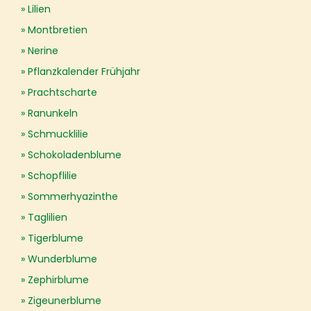
Lilien
Montbretien
Nerine
Pflanzkalender Frühjahr
Prachtscharte
Ranunkeln
Schmucklilie
Schokoladenblume
Schopflilie
Sommerhyazinthe
Taglilien
Tigerblume
Wunderblume
Zephirblume
Zigeunerblume