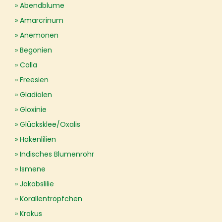
Abendblume
Amarcrinum
Anemonen
Begonien
Calla
Freesien
Gladiolen
Gloxinie
Glücksklee/Oxalis
Hakenlilien
Indisches Blumenrohr
Ismene
Jakobslilie
Korallentröpfchen
Krokus