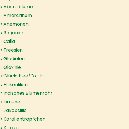
Abendblume
Amarcrinum
Anemonen
Begonien
Calla
Freesien
Gladiolen
Gloxinie
Glücksklee/Oxalis
Hakenlilien
Indisches Blumenrohr
Ismene
Jakobslilie
Korallentröpfchen
Krokus