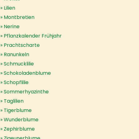
Lilien
Montbretien
Nerine
Pflanzkalender Frühjahr
Prachtscharte
Ranunkeln
Schmucklilie
Schokoladenblume
Schopflilie
Sommerhyazinthe
Taglilien
Tigerblume
Wunderblume
Zephirblume
Zigeunerblume