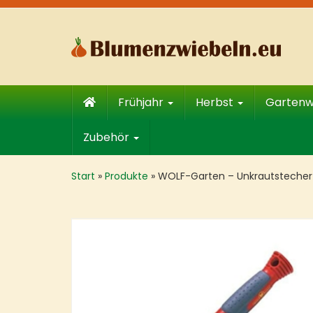
Skip
to
main
content
Frühjahr
Herbst
Garten
Zubehör
Start
»
Produkte
»
WOLF-Garten – Unkrautstecher