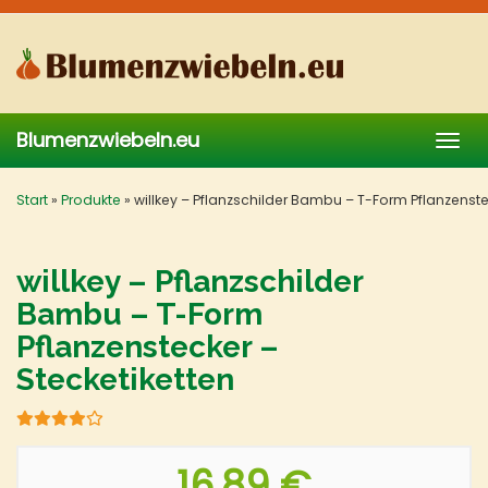
Skip
to
main
content
Blumenzwiebeln.eu
Togg
navig
Start
»
Produkte
»
willkey – Pflanzschilder Bambu – T-Form Pflanzenste
willkey – Pflanzschilder
Bambu – T-Form
Pflanzenstecker –
Stecketiketten
16,89 €