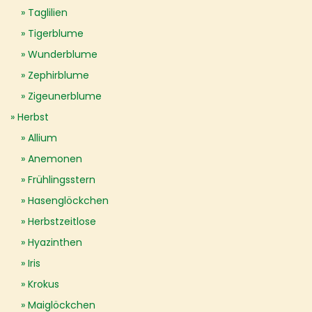
Taglilien
Tigerblume
Wunderblume
Zephirblume
Zigeunerblume
Herbst
Allium
Anemonen
Frühlingsstern
Hasenglöckchen
Herbstzeitlose
Hyazinthen
Iris
Krokus
Maiglöckchen