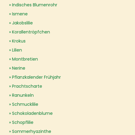
Indisches Blumenrohr
Ismene
Jakobslilie
Korallentröpfchen
Krokus
Lilien
Montbretien
Nerine
Pflanzkalender Frühjahr
Prachtscharte
Ranunkeln
Schmucklilie
Schokoladenblume
Schopflilie
Sommerhyazinthe