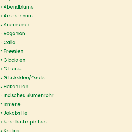
Abendblume
Amarcrinum
Anemonen
Begonien
Calla
Freesien
Gladiolen
Gloxinie
Glücksklee/Oxalis
Hakenlilien
Indisches Blumenrohr
Ismene
Jakobslilie
Korallentröpfchen
Krokus