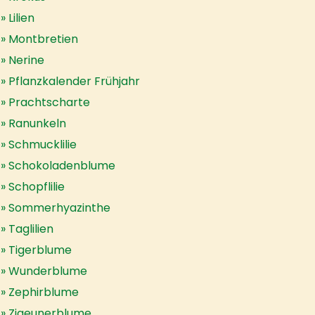
Lilien
Montbretien
Nerine
Pflanzkalender Frühjahr
Prachtscharte
Ranunkeln
Schmucklilie
Schokoladenblume
Schopflilie
Sommerhyazinthe
Taglilien
Tigerblume
Wunderblume
Zephirblume
Zigeunerblume