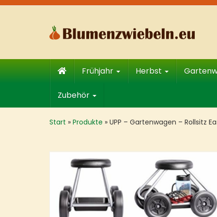
Skip
to
main
content
Frühjahr
Herbst
Garten
Zubehör
Start
»
Produkte
»
UPP – Gartenwagen – Rollsitz E