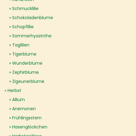
Schmucklilie
Schokoladenblume
Schopflilie
Sommerhyazinthe
Taglilien
Tigerblume
Wunderblume
Zephirblume
Zigeunerblume
Herbst
Allium
Anemonen
Frühlingsstern
Hasenglöckchen