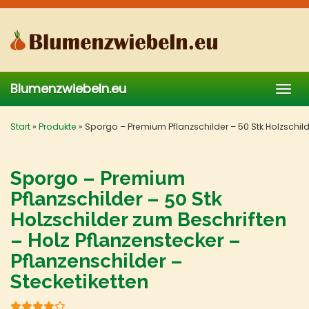
Skip
to
main
content
Blumenzwiebeln.eu
Togg
navig
Start
»
Produkte
»
Sporgo – Premium Pflanzschilder – 50 Stk Holzschilde
Sporgo – Premium
Pflanzschilder – 50 Stk
Holzschilder zum Beschriften
– Holz Pflanzenstecker –
Pflanzenschilder –
Stecketiketten