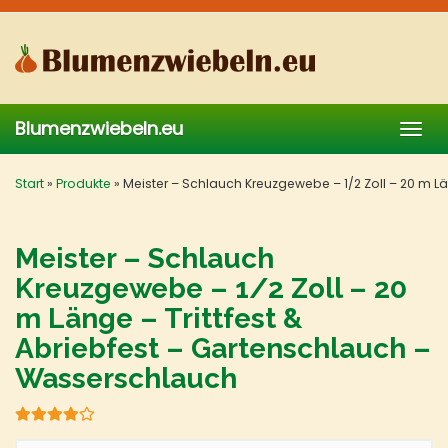
Skip
to
main
content
Blumenzwiebeln.eu
Togg
navig
Start
»
Produkte
»
Meister – Schlauch Kreuzgewebe – 1/2 Zoll – 20 m L
Meister – Schlauch
Kreuzgewebe – 1/2 Zoll – 20
m Länge – Trittfest &
Abriebfest – Gartenschlauch –
Wasserschlauch