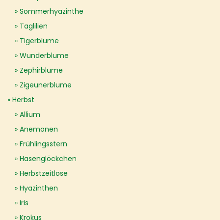
Sommerhyazinthe
Taglilien
Tigerblume
Wunderblume
Zephirblume
Zigeunerblume
Herbst
Allium
Anemonen
Frühlingsstern
Hasenglöckchen
Herbstzeitlose
Hyazinthen
Iris
Krokus