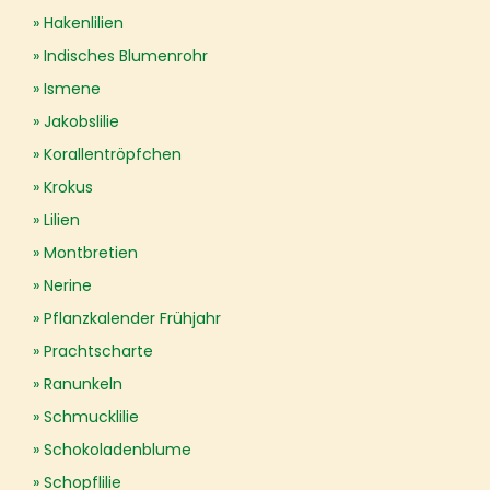
Hakenlilien
Indisches Blumenrohr
Ismene
Jakobslilie
Korallentröpfchen
Krokus
Lilien
Montbretien
Nerine
Pflanzkalender Frühjahr
Prachtscharte
Ranunkeln
Schmucklilie
Schokoladenblume
Schopflilie