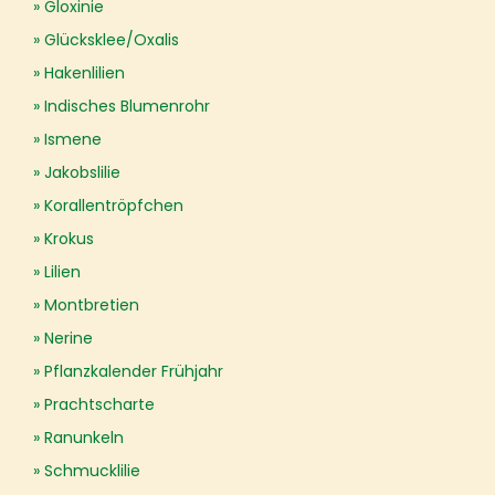
Gloxinie
Glücksklee/Oxalis
Hakenlilien
Indisches Blumenrohr
Ismene
Jakobslilie
Korallentröpfchen
Krokus
Lilien
Montbretien
Nerine
Pflanzkalender Frühjahr
Prachtscharte
Ranunkeln
Schmucklilie