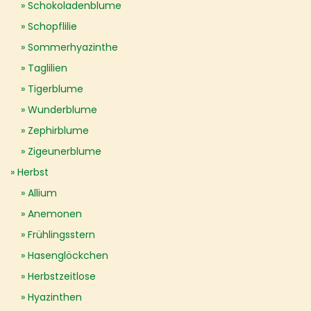
Schokoladenblume
Schopflilie
Sommerhyazinthe
Taglilien
Tigerblume
Wunderblume
Zephirblume
Zigeunerblume
Herbst
Allium
Anemonen
Frühlingsstern
Hasenglöckchen
Herbstzeitlose
Hyazinthen