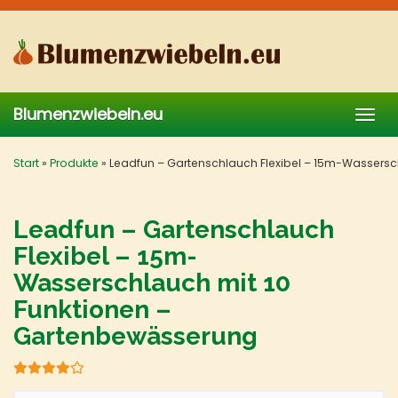
Skip
to
main
content
Blumenzwiebeln.eu
Togg
navig
Start
»
Produkte
»
Leadfun – Gartenschlauch Flexibel – 15m-Wassersc
Leadfun – Gartenschlauch
Flexibel – 15m-
Wasserschlauch mit 10
Funktionen –
Gartenbewässerung