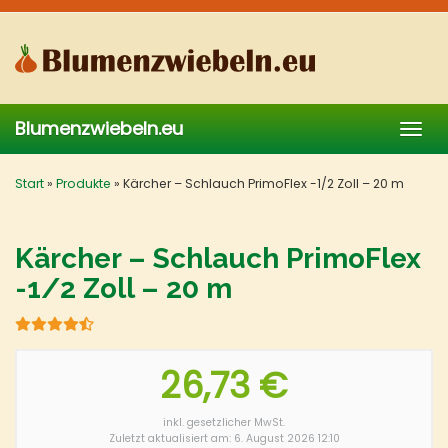
Skip
to
main
content
Blumenzwiebeln.eu
Togg
navig
Start
»
Produkte
»
Kärcher – Schlauch PrimoFlex -1/2 Zoll – 20 m
Kärcher – Schlauch PrimoFlex
-1/2 Zoll – 20 m
26,73 €
inkl. gesetzlicher MwSt.
Zuletzt aktualisiert am: 6. August 2026 12:10