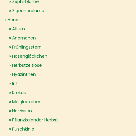
Zephirblume
Zigeunerblume
Herbst
Allium
Anemonen
Frühlingsstern
Hasenglöckchen
Herbstzeitlose
Hyazinthen
Iris
Krokus
Maiglöckchen
Narzissen
Pflanzkalender Herbst
Puschkinie