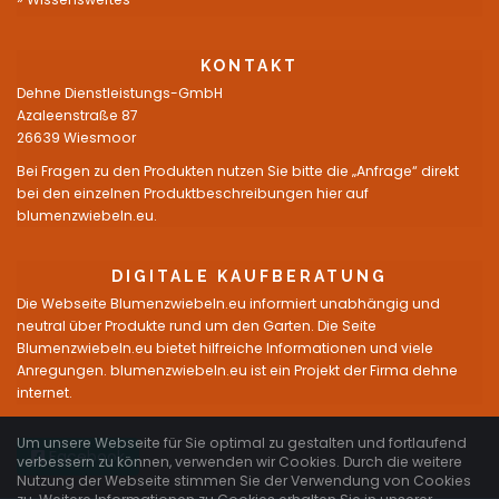
KONTAKT
Dehne Dienstleistungs-GmbH
Azaleenstraße 87
26639 Wiesmoor
Bei Fragen zu den Produkten nutzen Sie bitte die „Anfrage“ direkt
bei den einzelnen Produktbeschreibungen hier auf
blumenzwiebeln.eu.
DIGITALE KAUFBERATUNG
Die Webseite Blumenzwiebeln.eu informiert unabhängig und
neutral über Produkte rund um den Garten. Die Seite
Blumenzwiebeln.eu bietet hilfreiche Informationen und viele
Anregungen. blumenzwiebeln.eu ist ein Projekt der Firma dehne
internet.
Um unsere Webseite für Sie optimal zu gestalten und fortlaufend
Facebook
verbessern zu können, verwenden wir Cookies. Durch die weitere
Nutzung der Webseite stimmen Sie der Verwendung von Cookies