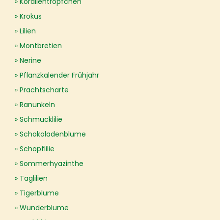
Korallentröpfchen
Krokus
Lilien
Montbretien
Nerine
Pflanzkalender Frühjahr
Prachtscharte
Ranunkeln
Schmucklilie
Schokoladenblume
Schopflilie
Sommerhyazinthe
Taglilien
Tigerblume
Wunderblume