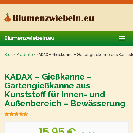
Skip
to
main
content
Blumenzwiebeln.eu
Togg
navig
Start
»
Produkte
»
KADAX – Gießkanne – Gartengießkanne aus Kunstst
KADAX – Gießkanne –
Gartengießkanne aus
Kunststoff für Innen- und
Außenbereich – Bewässerung
15,95 €