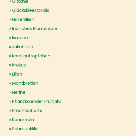
Gloxinie
Glücksklee/Oxalis
Hakenlilien
Indisches Blumenrohr
Ismene
Jakobslilie
Korallentröpfchen
Krokus
Lilien
Montbretien
Nerine
Pflanzkalender Frühjahr
Prachtscharte
Ranunkeln
Schmucklilie