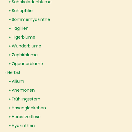
Schokoladenblume
Schopflilie
Sommerhyazinthe
Taglilien
Tigerblume
Wunderblume
Zephirblume
Zigeunerblume
Herbst
Allium
Anemonen
Frühlingsstern
Hasenglöckchen
Herbstzeitlose
Hyazinthen