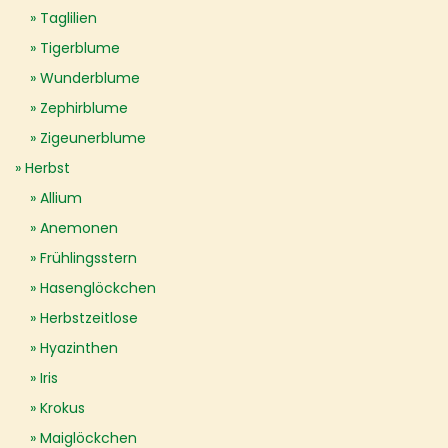
Taglilien
Tigerblume
Wunderblume
Zephirblume
Zigeunerblume
Herbst
Allium
Anemonen
Frühlingsstern
Hasenglöckchen
Herbstzeitlose
Hyazinthen
Iris
Krokus
Maiglöckchen