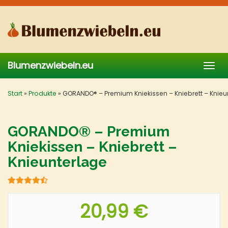
Skip
to
main
content
Blumenzwiebeln.eu
Togg
navig
Start
»
Produkte
»
GORANDO® – Premium Kniekissen – Kniebrett – Knieu
GORANDO® – Premium
Kniekissen – Kniebrett –
Knieunterlage
20,99 €