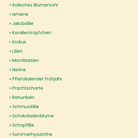
Indisches Blumenrohr
Ismene
Jakobslilie
Korallentröpfchen
Krokus
Lilien
Montbretien
Nerine
Pflanzkalender Frühjahr
Prachtscharte
Ranunkeln
Schmucklilie
Schokoladenblume
Schopflilie
Sommerhyazinthe