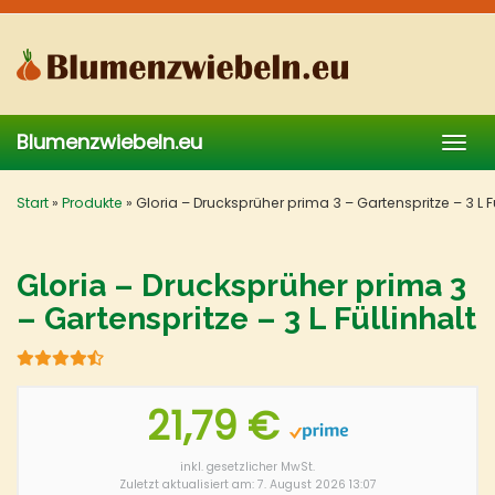
Skip
to
main
content
Blumenzwiebeln.eu
Togg
navig
Start
»
Produkte
»
Gloria – Drucksprüher prima 3 – Gartenspritze – 3 L Fü
Gloria – Drucksprüher prima 3
– Gartenspritze – 3 L Füllinhalt
21,79 €
inkl. gesetzlicher MwSt.
Zuletzt aktualisiert am: 7. August 2026 13:07