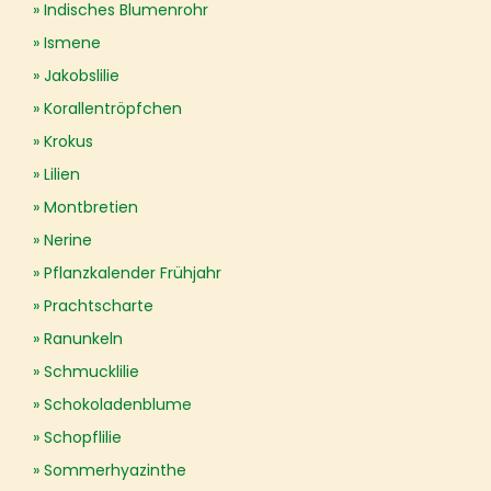
Indisches Blumenrohr
Ismene
Jakobslilie
Korallentröpfchen
Krokus
Lilien
Montbretien
Nerine
Pflanzkalender Frühjahr
Prachtscharte
Ranunkeln
Schmucklilie
Schokoladenblume
Schopflilie
Sommerhyazinthe