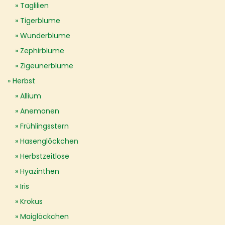
Taglilien
Tigerblume
Wunderblume
Zephirblume
Zigeunerblume
Herbst
Allium
Anemonen
Frühlingsstern
Hasenglöckchen
Herbstzeitlose
Hyazinthen
Iris
Krokus
Maiglöckchen