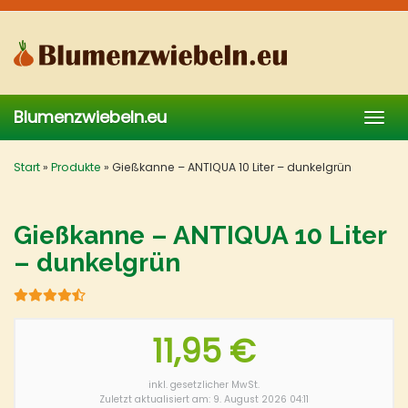
Skip
to
main
content
Blumenzwiebeln.eu
Togg
navig
Start
»
Produkte
»
Gießkanne – ANTIQUA 10 Liter – dunkelgrün
Gießkanne – ANTIQUA 10 Liter
– dunkelgrün
11,95 €
inkl. gesetzlicher MwSt.
Zuletzt aktualisiert am: 9. August 2026 04:11