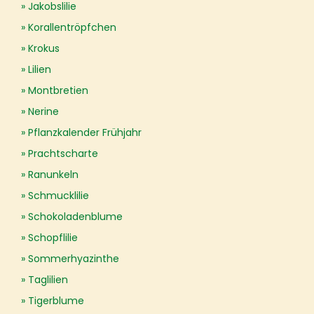
Jakobslilie
Korallentröpfchen
Krokus
Lilien
Montbretien
Nerine
Pflanzkalender Frühjahr
Prachtscharte
Ranunkeln
Schmucklilie
Schokoladenblume
Schopflilie
Sommerhyazinthe
Taglilien
Tigerblume