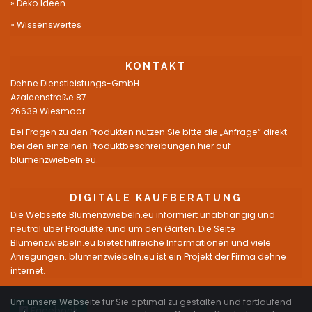
Deko Ideen
Wissenswertes
KONTAKT
Dehne Dienstleistungs-GmbH
Azaleenstraße 87
26639 Wiesmoor
Bei Fragen zu den Produkten nutzen Sie bitte die „Anfrage“ direkt
bei den einzelnen Produktbeschreibungen hier auf
blumenzwiebeln.eu.
DIGITALE KAUFBERATUNG
Die Webseite Blumenzwiebeln.eu informiert unabhängig und
neutral über Produkte rund um den Garten. Die Seite
Blumenzwiebeln.eu bietet hilfreiche Informationen und viele
Anregungen. blumenzwiebeln.eu ist ein Projekt der Firma dehne
internet.
Um unsere Webseite für Sie optimal zu gestalten und fortlaufend
Facebook