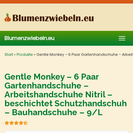
Skip
to
main
content
Blumenzwiebeln.eu
Togg
navig
Start
»
Produkte
»
Gentle Monkey – 6 Paar Gartenhandschuhe – Arbei
Gentle Monkey – 6 Paar
Gartenhandschuhe –
Arbeitshandschuhe Nitril –
beschichtet Schutzhandschuh
– Bauhandschuhe – 9/L