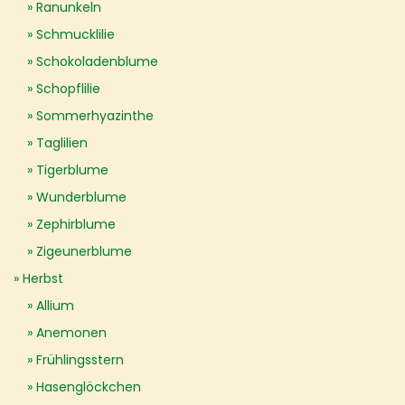
Ranunkeln
Schmucklilie
Schokoladenblume
Schopflilie
Sommerhyazinthe
Taglilien
Tigerblume
Wunderblume
Zephirblume
Zigeunerblume
Herbst
Allium
Anemonen
Frühlingsstern
Hasenglöckchen