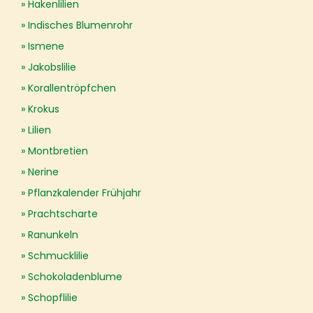
Hakenlilien
Indisches Blumenrohr
Ismene
Jakobslilie
Korallentröpfchen
Krokus
Lilien
Montbretien
Nerine
Pflanzkalender Frühjahr
Prachtscharte
Ranunkeln
Schmucklilie
Schokoladenblume
Schopflilie