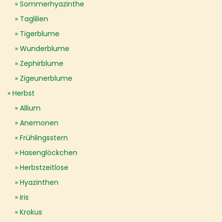
Sommerhyazinthe
Taglilien
Tigerblume
Wunderblume
Zephirblume
Zigeunerblume
Herbst
Allium
Anemonen
Frühlingsstern
Hasenglöckchen
Herbstzeitlose
Hyazinthen
Iris
Krokus