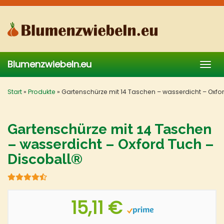
Skip
to
main
content
Blumenzwiebeln.eu
Togg
navig
Start
»
Produkte
»
Gartenschürze mit 14 Taschen – wasserdicht – Oxfor
Gartenschürze mit 14 Taschen
– wasserdicht – Oxford Tuch –
Discoball®
15,11 €