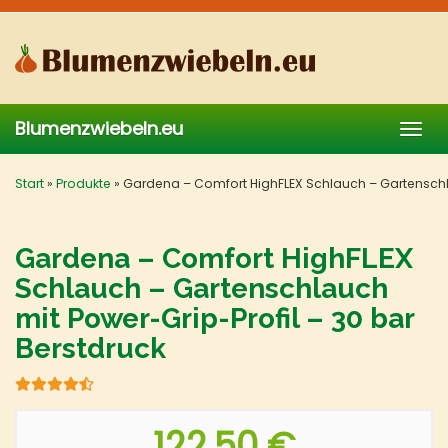
Skip
to
main
content
Blumenzwiebeln.eu
Togg
navig
Start
»
Produkte
»
Gardena – Comfort HighFLEX Schlauch – Gartenschla
Gardena – Comfort HighFLEX
Schlauch – Gartenschlauch
mit Power-Grip-Profil – 30 bar
Berstdruck
122,50 €