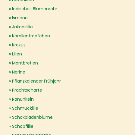
Indisches Blumenrohr
Ismene
Jakobslilie
Korallentröpfchen
Krokus
Lilien
Montbretien
Nerine
Pflanzkalender Frühjahr
Prachtscharte
Ranunkeln
Schmucklilie
Schokoladenblume
Schopflilie