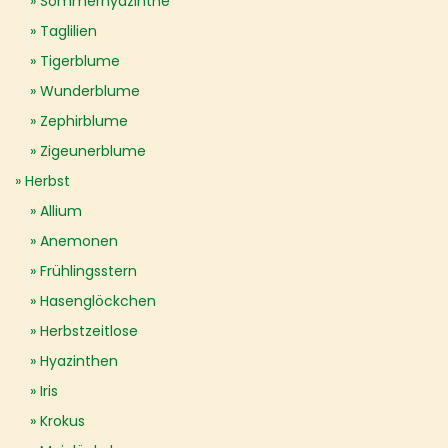
Sommerhyazinthe
Taglilien
Tigerblume
Wunderblume
Zephirblume
Zigeunerblume
Herbst
Allium
Anemonen
Frühlingsstern
Hasenglöckchen
Herbstzeitlose
Hyazinthen
Iris
Krokus