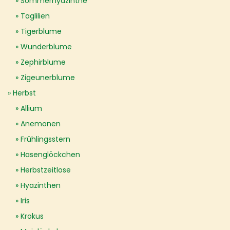
Sommerhyazinthe
Taglilien
Tigerblume
Wunderblume
Zephirblume
Zigeunerblume
Herbst
Allium
Anemonen
Frühlingsstern
Hasenglöckchen
Herbstzeitlose
Hyazinthen
Iris
Krokus