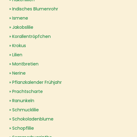
Indisches Blumenrohr
Ismene
Jakobslilie
Korallentröpfchen
Krokus
Lilien
Montbretien
Nerine
Pflanzkalender Frühjahr
Prachtscharte
Ranunkeln
Schmucklilie
Schokoladenblume
Schopflilie