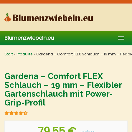
Skip
to
main
content
Blumenzwiebeln.eu
Togg
navig
Start
»
Produkte
»
Gardena – Comfort FLEX Schlauch – 19 mm – Flexibl
Gardena – Comfort FLEX
Schlauch – 19 mm – Flexibler
Gartenschlauch mit Power-
Grip-Profil
79,55 €