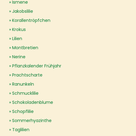
Ismene
Jakobslilie
Korallentröpfchen
Krokus
Lilien
Montbretien
Nerine
Pflanzkalender Frühjahr
Prachtscharte
Ranunkeln
Schmucklilie
Schokoladenblume
Schopflilie
Sommerhyazinthe
Taglilien