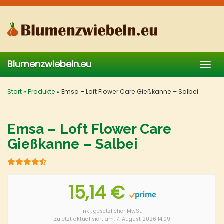
Skip
to
main
content
Blumenzwiebeln.eu
Togg
navig
Start
»
Produkte
»
Emsa – Loft Flower Care Gießkanne – Salbei
Emsa – Loft Flower Care
Gießkanne – Salbei
15,14 €
inkl. gesetzlicher MwSt.
Zuletzt aktualisiert am: 7. August 2026 14:09