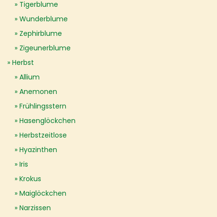
Tigerblume
Wunderblume
Zephirblume
Zigeunerblume
Herbst
Allium
Anemonen
Frühlingsstern
Hasenglöckchen
Herbstzeitlose
Hyazinthen
Iris
Krokus
Maiglöckchen
Narzissen