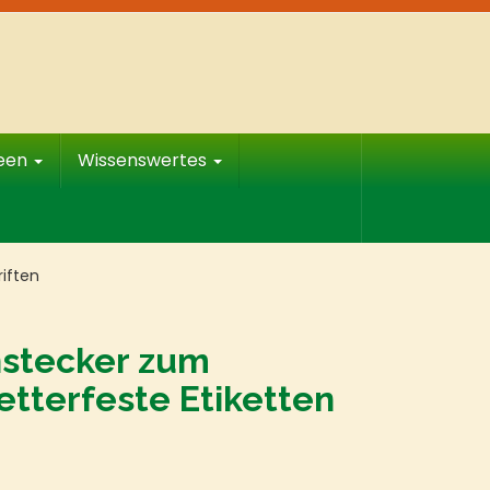
deen
Wissenswertes
iften
nstecker zum
etterfeste Etiketten