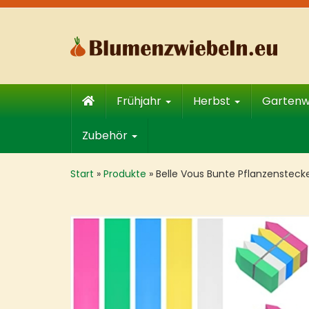
Skip
to
main
content
Frühjahr
Herbst
Garten
Zubehör
Start
»
Produkte
»
Belle Vous Bunte Pflanzensteck