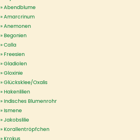
Abendblume
Amarcrinum
Anemonen
Begonien
Calla
Freesien
Gladiolen
Gloxinie
Glücksklee/Oxalis
Hakenlilien
Indisches Blumenrohr
Ismene
Jakobslilie
Korallentröpfchen
Krokus