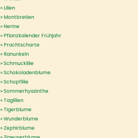
Lilien
Montbretien
Nerine
Pflanzkalender Frühjahr
Prachtscharte
Ranunkeln
Schmucklilie
Schokoladenblume
Schopflilie
Sommerhyazinthe
Taglilien
Tigerblume
Wunderblume
Zephirblume
Zigeunerblume