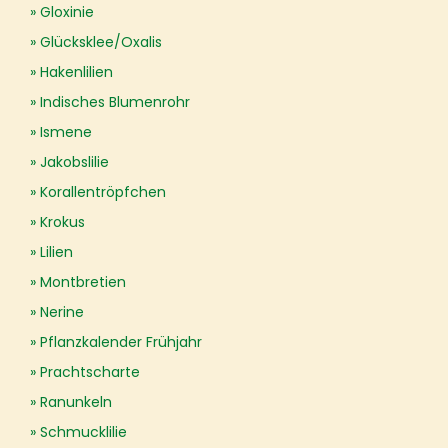
Gloxinie
Glücksklee/Oxalis
Hakenlilien
Indisches Blumenrohr
Ismene
Jakobslilie
Korallentröpfchen
Krokus
Lilien
Montbretien
Nerine
Pflanzkalender Frühjahr
Prachtscharte
Ranunkeln
Schmucklilie