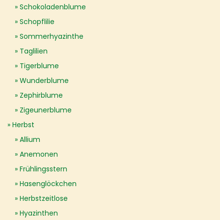
Schokoladenblume
Schopflilie
Sommerhyazinthe
Taglilien
Tigerblume
Wunderblume
Zephirblume
Zigeunerblume
Herbst
Allium
Anemonen
Frühlingsstern
Hasenglöckchen
Herbstzeitlose
Hyazinthen